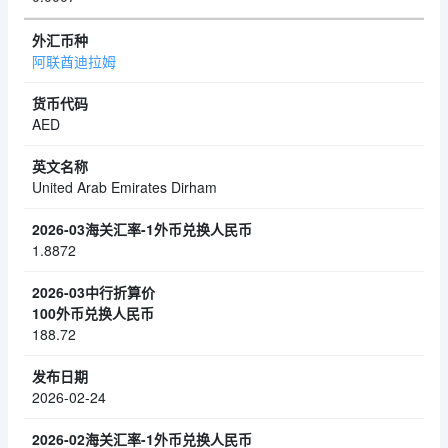
阿联酋迪拉姆
AED
United Arab Emirates Dirham
1.8872
188.72
2026-02-24