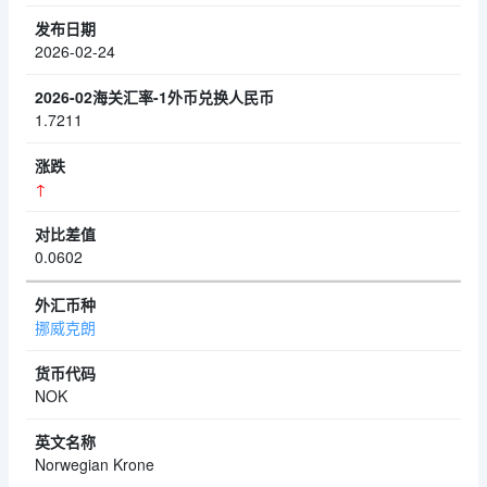
2026-02-24
1.7211
↑
0.0602
挪威克朗
NOK
Norwegian Krone