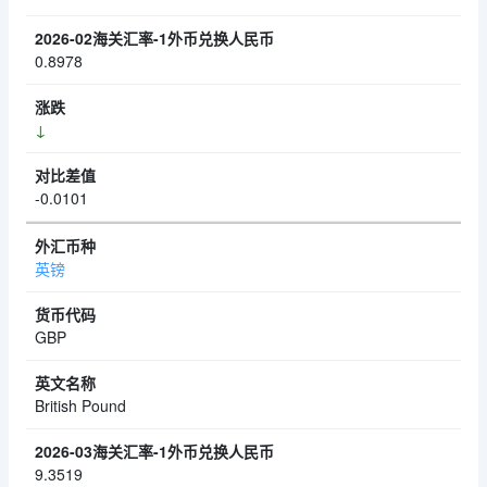
0.8978
↓
-0.0101
英镑
GBP
British Pound
9.3519