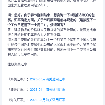
家外汇管理局发布的《统计用各种货币对美元折算率表》（在
国家外汇管理局网站公布）。
问：您好，由于春节刚刚结束，想咨询一下3月抵达海关的包
裹，汇率确定方面，关于节后顺延是怎样规定的（是按照下一
个工作日还是下一个周三），烦请解答？
答：进境物品的价格以人民币以外的货币计算的，按照完成申
报之日的计征汇率折合为人民币计算。
海关每月使用的计征汇率为上一个月第三个星期三中国人民银
行授权中国外汇交易中心公布的人民币汇率中间价，第三个星
期三非银行间外汇市场交易日的，顺延采用下一个交易日公布
的人民币汇率中间价。
往期海关汇率：
『海关汇率』：
2026-05月海关适用汇率
『海关汇率』：
2026-04月海关适用汇率
『海关汇率』：
2026-03月海关适用汇率