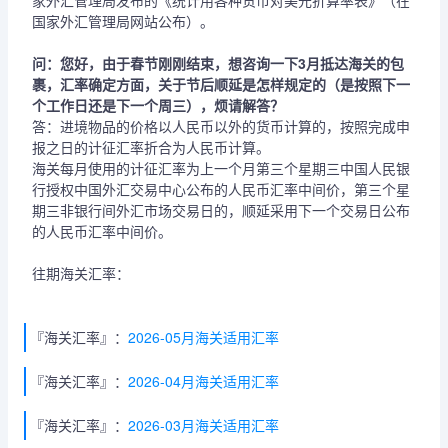
家外汇管理局发布的《统计用各种货币对美元折算率表》（在
国家外汇管理局网站公布）。
问：您好，由于春节刚刚结束，想咨询一下3月抵达海关的包
裹，汇率确定方面，关于节后顺延是怎样规定的（是按照下一
个工作日还是下一个周三），烦请解答？
答：进境物品的价格以人民币以外的货币计算的，按照完成申
报之日的计征汇率折合为人民币计算。
海关每月使用的计征汇率为上一个月第三个星期三中国人民银
行授权中国外汇交易中心公布的人民币汇率中间价，第三个星
期三非银行间外汇市场交易日的，顺延采用下一个交易日公布
的人民币汇率中间价。
往期海关汇率：
『海关汇率』：
2026-05月海关适用汇率
『海关汇率』：
2026-04月海关适用汇率
『海关汇率』：
2026-03月海关适用汇率