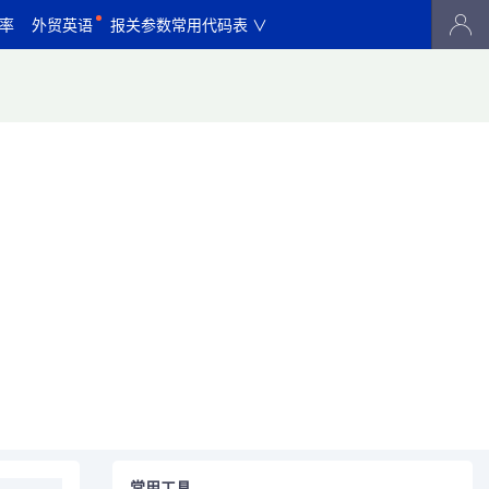
率
外贸英语
报关参数常用代码表 ∨
常用工具