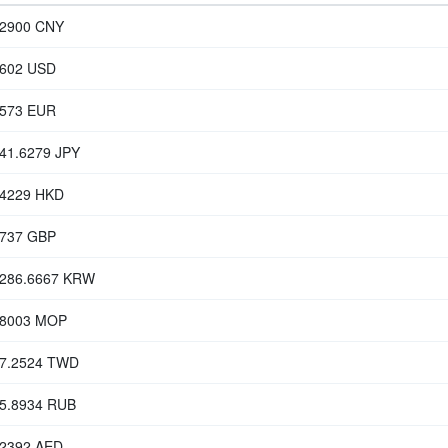
.2900 CNY
5602 USD
6573 EUR
41.6279 JPY
.4229 HKD
2737 GBP
,286.6667 KRW
.8003 MOP
07.2524 TWD
85.8934 RUB
.2392 AED