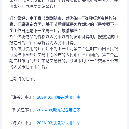
家外汇管理局发布的《统计用各种货币对美元折算率表》（在
国家外汇管理局网站公布）。
问：您好，由于春节刚刚结束，想咨询一下3月抵达海关的包
裹，汇率确定方面，关于节后顺延是怎样规定的（是按照下一
个工作日还是下一个周三），烦请解答？
答：进境物品的价格以人民币以外的货币计算的，按照完成申
报之日的计征汇率折合为人民币计算。
海关每月使用的计征汇率为上一个月第三个星期三中国人民银
行授权中国外汇交易中心公布的人民币汇率中间价，第三个星
期三非银行间外汇市场交易日的，顺延采用下一个交易日公布
的人民币汇率中间价。
往期海关汇率：
『海关汇率』：
2026-05月海关适用汇率
『海关汇率』：
2026-04月海关适用汇率
『海关汇率』：
2026-03月海关适用汇率