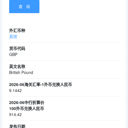
英镑
GBP
British Pound
9.1442
914.42