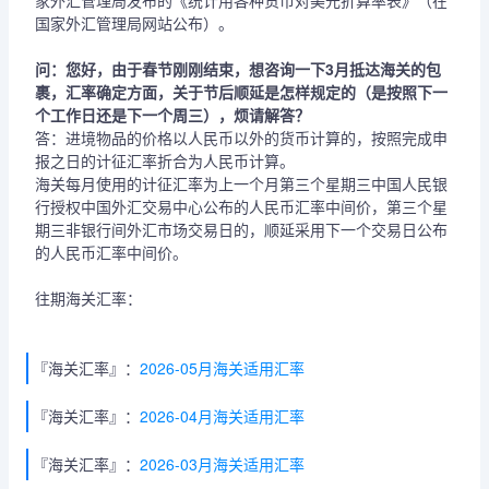
家外汇管理局发布的《统计用各种货币对美元折算率表》（在
国家外汇管理局网站公布）。
问：您好，由于春节刚刚结束，想咨询一下3月抵达海关的包
裹，汇率确定方面，关于节后顺延是怎样规定的（是按照下一
个工作日还是下一个周三），烦请解答？
答：进境物品的价格以人民币以外的货币计算的，按照完成申
报之日的计征汇率折合为人民币计算。
海关每月使用的计征汇率为上一个月第三个星期三中国人民银
行授权中国外汇交易中心公布的人民币汇率中间价，第三个星
期三非银行间外汇市场交易日的，顺延采用下一个交易日公布
的人民币汇率中间价。
往期海关汇率：
『海关汇率』：
2026-05月海关适用汇率
『海关汇率』：
2026-04月海关适用汇率
『海关汇率』：
2026-03月海关适用汇率