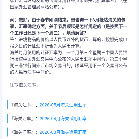
家外汇管理局发布的《统计用各种货币对美元折算率表》（在
国家外汇管理局网站公布）。
问：您好，由于春节刚刚结束，想咨询一下3月抵达海关的包
裹，汇率确定方面，关于节后顺延是怎样规定的（是按照下一
个工作日还是下一个周三），烦请解答？
答：进境物品的价格以人民币以外的货币计算的，按照完成申
报之日的计征汇率折合为人民币计算。
海关每月使用的计征汇率为上一个月第三个星期三中国人民银
行授权中国外汇交易中心公布的人民币汇率中间价，第三个星
期三非银行间外汇市场交易日的，顺延采用下一个交易日公布
的人民币汇率中间价。
往期海关汇率：
『海关汇率』：
2026-05月海关适用汇率
『海关汇率』：
2026-04月海关适用汇率
『海关汇率』：
2026-03月海关适用汇率