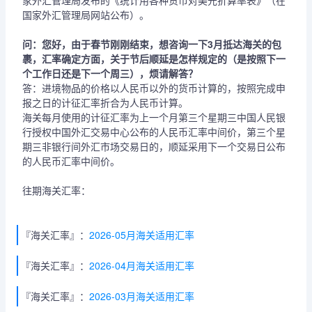
家外汇管理局发布的《统计用各种货币对美元折算率表》（在
国家外汇管理局网站公布）。
问：您好，由于春节刚刚结束，想咨询一下3月抵达海关的包
裹，汇率确定方面，关于节后顺延是怎样规定的（是按照下一
个工作日还是下一个周三），烦请解答？
答：进境物品的价格以人民币以外的货币计算的，按照完成申
报之日的计征汇率折合为人民币计算。
海关每月使用的计征汇率为上一个月第三个星期三中国人民银
行授权中国外汇交易中心公布的人民币汇率中间价，第三个星
期三非银行间外汇市场交易日的，顺延采用下一个交易日公布
的人民币汇率中间价。
往期海关汇率：
『海关汇率』：
2026-05月海关适用汇率
『海关汇率』：
2026-04月海关适用汇率
『海关汇率』：
2026-03月海关适用汇率