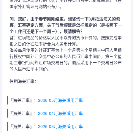
家外汇管理局发布的《统计用各种货币对美元折算率表》（在
国家外汇管理局网站公布）。
问：您好，由于春节刚刚结束，想咨询一下3月抵达海关的包
裹，汇率确定方面，关于节后顺延是怎样规定的（是按照下一
个工作日还是下一个周三），烦请解答？
答：进境物品的价格以人民币以外的货币计算的，按照完成申
报之日的计征汇率折合为人民币计算。
海关每月使用的计征汇率为上一个月第三个星期三中国人民银
行授权中国外汇交易中心公布的人民币汇率中间价，第三个星
期三非银行间外汇市场交易日的，顺延采用下一个交易日公布
的人民币汇率中间价。
往期海关汇率：
『海关汇率』：
2026-05月海关适用汇率
『海关汇率』：
2026-04月海关适用汇率
『海关汇率』：
2026-03月海关适用汇率