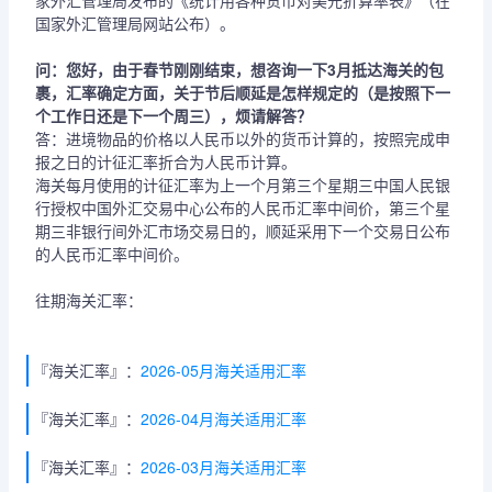
家外汇管理局发布的《统计用各种货币对美元折算率表》（在
国家外汇管理局网站公布）。
问：您好，由于春节刚刚结束，想咨询一下3月抵达海关的包
裹，汇率确定方面，关于节后顺延是怎样规定的（是按照下一
个工作日还是下一个周三），烦请解答？
答：进境物品的价格以人民币以外的货币计算的，按照完成申
报之日的计征汇率折合为人民币计算。
海关每月使用的计征汇率为上一个月第三个星期三中国人民银
行授权中国外汇交易中心公布的人民币汇率中间价，第三个星
期三非银行间外汇市场交易日的，顺延采用下一个交易日公布
的人民币汇率中间价。
往期海关汇率：
『海关汇率』：
2026-05月海关适用汇率
『海关汇率』：
2026-04月海关适用汇率
『海关汇率』：
2026-03月海关适用汇率