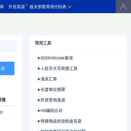
率
外贸英语
报关参数常用代码表 ∨
常用工具
➤2026HScode查询
➤人民币大写转换工具
➤海关汇率
➤长度单位换算
差值
➤外贸常用英语
➤HS编码比对
31
➤特殊物品检验检疫名录