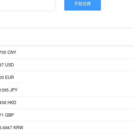
9700 CNY
887 USD
900 EUR
1395 JPY
1458 HKD
371 GBP
26.6667 KRW