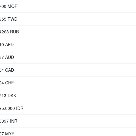
6700 MOP
5955 TWD
.4263 RUB
610 AED
867 AUD
164 CAD
294 CHF
1213 DKK
25.0000 IDR
0397 INR
207 MYR