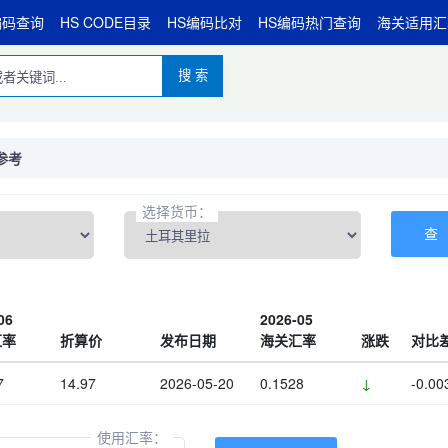
编码查询
HS CODE目录
HS编码比对
HS编码热门查询
海关适用汇
搜 索
参考
选择货币：
06
2026-05
汇率
折算价
发布日期
海关汇率
涨跌
对比
7
14.97
2026-05-20
0.1528
↓
-0.00
使用汇率：