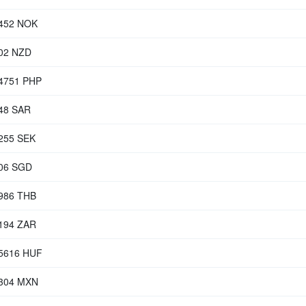
3452 NOK
602 NZD
.4751 PHP
348 SAR
6255 SEK
106 SGD
7986 THB
6194 ZAR
.5616 HUF
1304 MXN