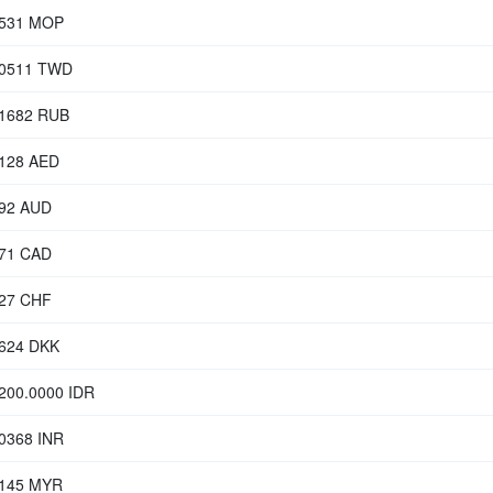
2531 MOP
.0511 TWD
.1682 RUB
0128 AED
292 AUD
371 CAD
227 CHF
5624 DKK
200.0000 IDR
0368 INR
8145 MYR