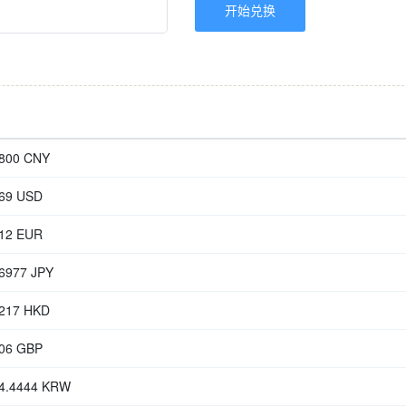
8800 CNY
769 USD
612 EUR
.6977 JPY
8217 HKD
706 GBP
84.4444 KRW