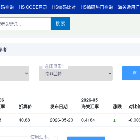
编码查询
HS CODE目录
HS编码比对
HS编码热门查询
海关适用汇
搜 索
参考
选择货币：
06
2026-05
汇率
折算价
发布日期
海关汇率
涨跌
对比
8
40.88
2026-05-20
0.4184
↓
-0.00
使用汇率：