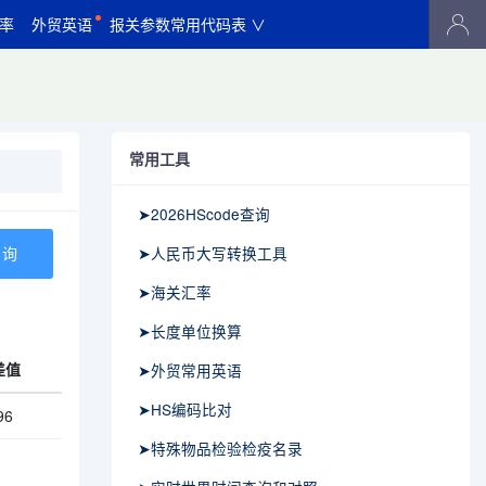
率
外贸英语
报关参数常用代码表 ∨
常用工具
➤2026HScode查询
➤人民币大写转换工具
➤海关汇率
➤长度单位换算
差值
➤外贸常用英语
➤HS编码比对
96
➤特殊物品检验检疫名录