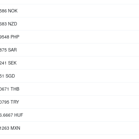
5586 NOK
2683 NZD
.9548 PHP
4875 SAR
3241 SEK
751 SGD
.0671 THB
.0795 TRY
66.6667 HUF
.1263 MXN