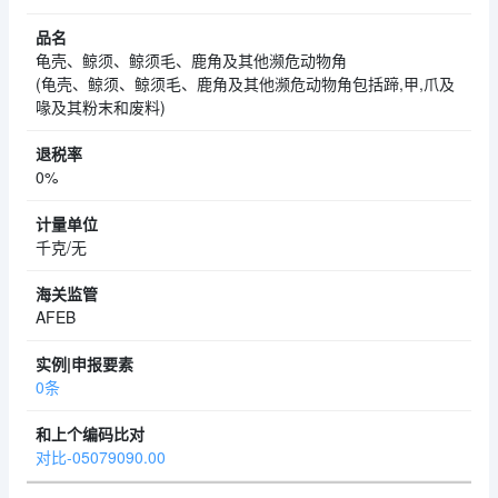
龟壳、鲸须、鲸须毛、鹿角及其他濒危动物角
(龟壳、鲸须、鲸须毛、鹿角及其他濒危动物角包括蹄,甲,爪及
喙及其粉末和废料)
0%
千克/无
AFEB
0条
对比-05079090.00