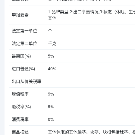
1:品牌类型;2:出口享惠情况;3:状态（休眠、生长
申报要素
其他
法定第一单位
个
法定第二单位
千克
最惠国(%)
5%
进口普通(%)
40%
出口从价关税率
增值税率
9%
退税率(%)
9%
消费税率
0%
商品描述
其他休眠的其他鳞茎、块茎、块根包括球茎、