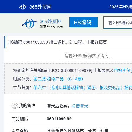
365外贸网
2026年HS
HS编码
HS编码 06011099.99 出口退税、进口税、申报详情页
您查询的海关编码(HSCODE)
[0601109999]
申报要素及
申报实例(
归属分类：
第二类 植物产品 （6-14章）
章节归属：
第六章：活树及其他活植物；鳞茎、根及类似品；插
我的备注
登录后收藏，
点击登录
商品编码
06011099.99
商品名称
其他休眠的其他鳞茎、块茎、块根