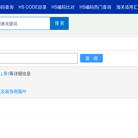
编码查询
HS CODE目录
HS编码比对
HS编码热门查询
海关适用汇
搜 索
↓条)
等详细信息
花及装饰用簇叶