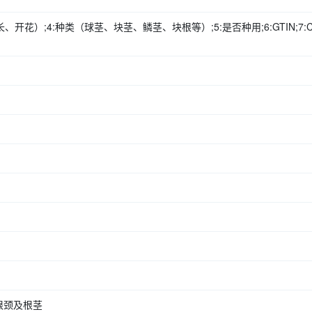
、开花）;4:种类（球茎、块茎、鳞茎、块根等）;5:是否种用;6:GTIN;7:CA
根颈及根茎