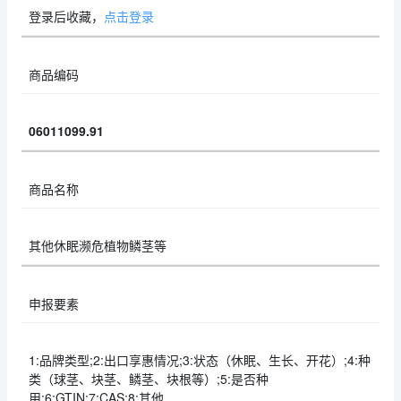
登录后收藏，
点击登录
商品编码
06011099.91
商品名称
其他休眠濒危植物鳞茎等
申报要素
1:品牌类型;2:出口享惠情况;3:状态（休眠、生长、开花）;4:种
类（球茎、块茎、鳞茎、块根等）;5:是否种
用;6:GTIN;7:CAS;8:其他