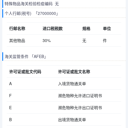
特殊物品海关检验检疫编码 无
个人行邮(税号) 「27000000」
行邮名称
进口税税款
规格
单位
其他物品
30%
无
件
海关监管条件 「AFEB」
许可证或批文代码
许可证或批文名称
A
入境货物通关单
F
濒危物种允许进口证明书
E
濒危物种允许出口证明书
B
出境货物通关单