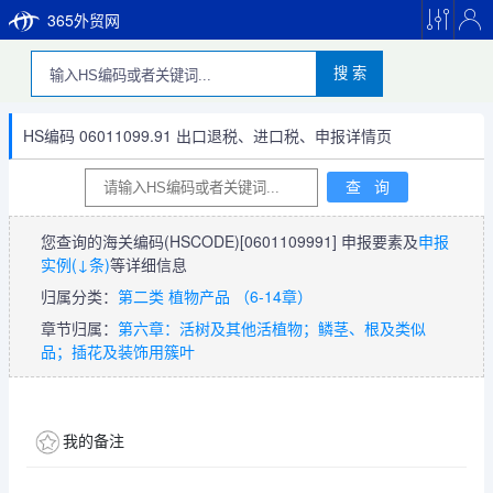
365外贸网
搜 索
HS编码 06011099.91 出口退税、进口税、申报详情页
您查询的海关编码(HSCODE)
[0601109991]
申报要素及
申报
实例(↓条)
等详细信息
归属分类：
第二类 植物产品 （6-14章）
章节归属：
第六章：活树及其他活植物；鳞茎、根及类似
品；插花及装饰用簇叶
我的备注