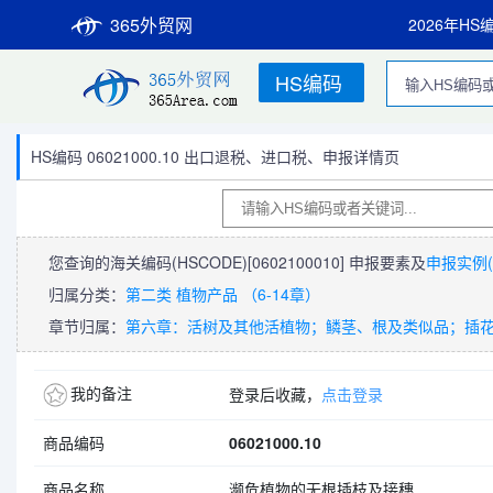
365外贸网
2026年HS
HS编码
HS编码 06021000.10 出口退税、进口税、申报详情页
您查询的海关编码(HSCODE)
[0602100010]
申报要素及
申报实例(
归属分类：
第二类 植物产品 （6-14章）
章节归属：
第六章：活树及其他活植物；鳞茎、根及类似品；插
我的备注
登录后收藏，
点击登录
商品编码
06021000.10
商品名称
濒危植物的无根插枝及接穗