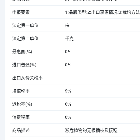
申报要素
1:品牌类型;2:出口享惠情况;3:栽培方法（
法定第一单位
株
法定第二单位
千克
最惠国(%)
0%
进口普通(%)
0%
出口从价关税率
增值税率
9%
退税率(%)
0%
消费税率
0%
商品描述
濒危植物的无根插枝及接穗