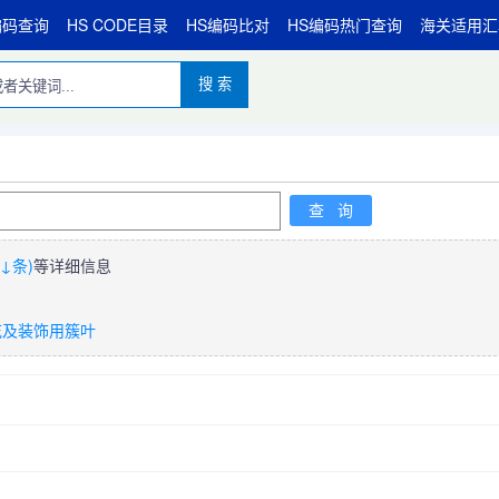
编码查询
HS CODE目录
HS编码比对
HS编码热门查询
海关适用汇
搜 索
↓条)
等详细信息
花及装饰用簇叶