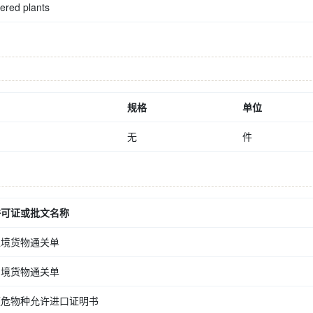
ered plants
规格
单位
无
件
许可证或批文名称
入境货物通关单
出境货物通关单
濒危物种允许进口证明书