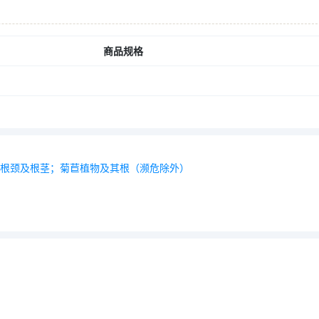
商品规格
球茎、根颈及根茎；菊苣植物及其根（濒危除外）