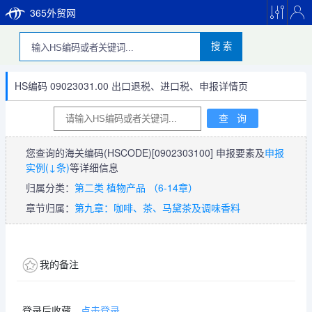
365外贸网
搜 索
HS编码 09023031.00 出口退税、进口税、申报详情页
您查询的海关编码(HSCODE)
[0902303100]
申报要素及
申报
实例(↓条)
等详细信息
归属分类：
第二类 植物产品 （6-14章）
章节归属：
第九章：咖啡、茶、马黛茶及调味香料
我的备注
登录后收藏，
点击登录