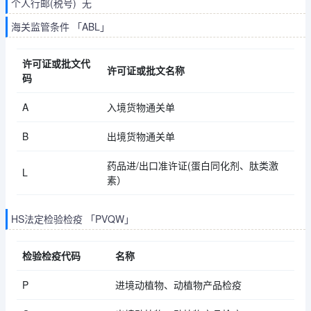
个人行邮(税号) 无
海关监管条件 「ABL」
许可证或批文代
许可证或批文名称
码
A
入境货物通关单
B
出境货物通关单
药品进/出口准许证(蛋白同化剂、肽类激
L
素）
HS法定检验检疫 「PVQW」
检验检疫代码
名称
P
进境动植物、动植物产品检疫