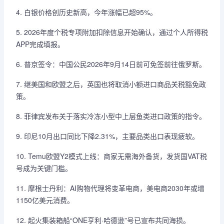
4. 白银价格创历史新高，今年涨幅已超95%。
5. 2026年度个税专项附加扣除信息开始确认，通过个人所得税
APP完成填报。
6. 普京签令：中国公民2026年9月14日前可免签前往俄罗斯。
7. 继美国和欧盟之后，英国也将取消小额进口商品关税豁免政
策。
8. 菲律宾发布关于落实冷冻小型中上层鱼类进口政策的指令。
9. 印尼10月出口同比下降2.31%，主要品类出口表现疲软。
10. Temu欧盟Y2模式上线：商家无需海外备货，发货国VAT税
号成为关键门槛。
11. 摩根士丹利：AI购物代理将变革电商，美电商2030年或增
1150亿美元消费。
12. 起火集装箱船“ONE亨利·哈德逊”号已宣布共同海损。