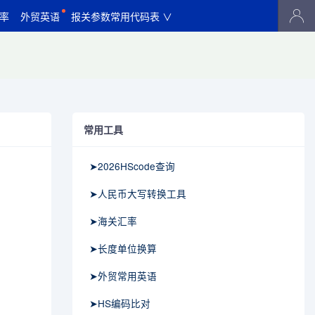
率
外贸英语
报关参数常用代码表 ∨
常用工具
➤2026HScode查询
➤人民币大写转换工具
➤海关汇率
➤长度单位换算
➤外贸常用英语
➤HS编码比对