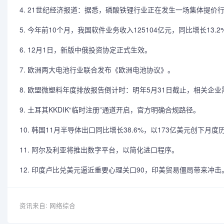
4. 21世纪经济报道：据悉，磷酸铁锂行业正在发生一场集体提价
5. 今年前10个月，我国软件业务收入125104亿元，同比增长13.2
6. 12月1日，新版中俄投资协定正式生效。
7. 欧洲两大电池行业联合发布《欧洲电池协议》。
8. 欧盟微塑料年度排放报告倒计时：明年5月31日截止，相关企
9. 土耳其KKDIK“临时注册”通道开启，官方明确合规路径。
10. 韩国11月半导体出口同比增长38.6%，以173亿美元创下月
11. 阿尔及利亚将推出数字平台，以简化进口程序。
12. 印度卢比兑美元逼近重要心理关口90，印美贸易僵局带来冲击
资讯来自: 网络综合