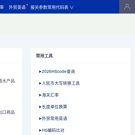
率
外贸英语
报关参数常用代码表 ∨
常用工具
➤2026HScode查询
殖水产品
➤人民币大写转换工具
➤海关汇率
➤长度单位换算
出口商品
➤外贸常用英语
➤HS编码比对