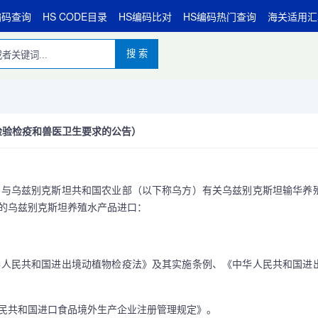
编码查询
HS CODE目录
HS编码比对
HS编码热门查询
海关适用汇
搜 索
品检验检疫和兽医卫生要求的公告）
与乌兹别克斯坦共和国农业部（以下称乌方）有关乌兹别克斯坦输华养
的乌兹别克斯坦养殖水产品进口：
人民共和国进出境动植物检疫法》及其实施条例、《中华人民共和国进
共和国进口食品境外生产企业注册管理规定》。