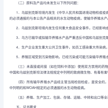
（二）原料及产品均未发生以下所列问题：
1．乌兹别克斯坦境内发生《中华人民共和国进境动物检疫疫病
的必须通报的与本公告产品相关的水生动物疫病，使输华养殖水产
2．乌兹别克斯坦境内发生任何重大食品安全事件，已经影响或
3．乌方已输华或拟输华养殖水产品严重违反中国和乌兹别克斯
4．生产企业发生重大公共卫生事件，如员工感染重大传染病，
5．养殖区域受到污染物影响，已经污染或可能污染输华养殖
（三）未直接或间接（如在饲料中添加）使用双方禁用的药物
中国和乌兹别克斯坦法律法规规定中列明的致病微生物、有毒有害
（四）所有输华养殖水产品经主管当局检验检疫，是安全的，
中列明的和WOAH规定的必须通报的水生动物疫病。
（五）养殖、生产加工、包装、存储、运输、中转和出口等全过
五、证书要求