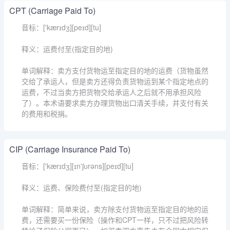
CPT (Carriage Paid To)
音标：['kærɪdʒ][peɪd][tu]
释义：运费付至(指定目的地)
单词解释：卖方支付货物运至指定目的地的运费（货物虽然
交给了承运人，但是卖方还得负责货物运到某个指定地点的
运费，不过当卖方把货物交给承运人之后就不用承担风险
了）。本术语要求卖方办理货物出口清关手续，并支付有关
的费用和税捐。
CIP (Carriage Insurance Paid To)
音标：['kærɪdʒ][ɪn'ʃʊrəns][peɪd][tu]
释义：运费、保险费付至(指定目的地)
单词解释：简单来说，卖方除支付货物运至指定目的地的运
费，还需要买一份保险（操作和CPT一样，只不过把风险转