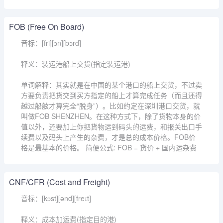
FOB (Free On Board)
音标：[fri][ɔn][bɔrd]
释义：装运港船上交货(指定装运港)
单词解释：其实就是在中国的某个港口的船上交货，不过卖
方要负责把货交到买方指定的船上才算完成任务（而且还得
越过船舷才算完全“脱身”）。比如约定在深圳港口交货，就
叫做FOB SHENZHEN。在这种方式下，除了货物本身的价
值以外，还要加上你把货物运到码头的运费，和报关出口手
续费以及码头上产生的杂费，才是总的成本价格。FOB价
格是最基本的价格。 简便公式: FOB = 货价 + 国内运杂费
CNF/CFR (Cost and Freight)
音标：[kɔst][ənd][freɪt]
释义：成本加运费(指定目的港)