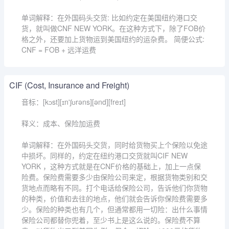
单词解释：在外国码头交货: 比如约定在美国纽约港口交
货，就叫做CNF NEW YORK。在这种方式下，除了FOB价
格之外，还要加上货物运到美国纽约的运杂费。 简便公式:
CNF = FOB + 远洋运费
CIF (Cost, Insurance and Freight)
音标：[kɔst][ɪn'ʃʊrəns][ənd][freɪt]
释义：成本、保险加运费
单词解释：在外国码头交货，同时给货物买上个保险以免途
中损坏。同样的，约定在纽约港口交货就叫CIF NEW
YORK ，这种方式就是在CNF价格的基础上，加上一点保
险费。保险费需要多少由保险公司来定，根据货物类别和交
货地点而略有不同。打个电话给保险公司，告诉他们你货物
的种类，价值和去往的地点，他们就会告诉你保险费需要多
少。保险的种类也有几个，但通常都用一切险：出什么事情
保险公司都替你兜着，至少书上是这么说的。保险费不算