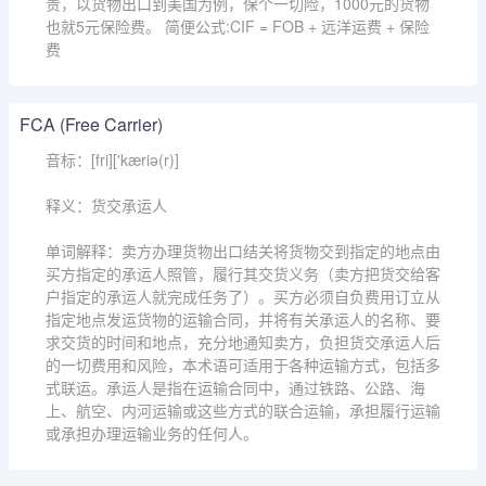
贵，以货物出口到美国为例，保个一切险，1000元的货物
也就5元保险费。 简便公式:CIF = FOB + 远洋运费 + 保险
费
FCA (Free Carrier)
音标：[fri]['kæriə(r)]
释义：货交承运人
单词解释：卖方办理货物出口结关将货物交到指定的地点由
买方指定的承运人照管，履行其交货义务（卖方把货交给客
户指定的承运人就完成任务了）。买方必须自负费用订立从
指定地点发运货物的运输合同，并将有关承运人的名称、要
求交货的时间和地点，充分地通知卖方，负担货交承运人后
的一切费用和风险，本术语可适用于各种运输方式，包括多
式联运。承运人是指在运输合同中，通过铁路、公路、海
上、航空、内河运输或这些方式的联合运输，承担履行运输
或承担办理运输业务的任何人。