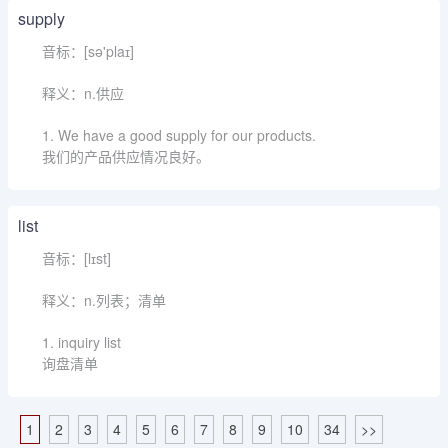
supply
音标：[sə'plaɪ]
释义：n.供应
1. We have a good supply for our products.
我们的产品供应情况良好。
list
音标：[lɪst]
释义：n.列表；清单
1. inquiry list
询盘清单
1
2
3
4
5
6
7
8
9
10
34
>>