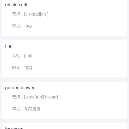
electric drill
音标：[ɪ'lektrɪk][drɪl]
释义：电钻
file
音标：[faɪl]
释义：锉刀
garden blower
音标：['ɡɑrd(ə)n]['bloʊər]
释义：花园风机
hacksaw