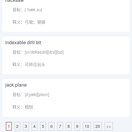
音标：[ˈhækˌsɔ]
释义：弓锯；钢锯
indexable drill bit
音标：[ɪn'dekseɪbl][drɪl][bɪt]
释义：可转位钻头
jack plane
音标：[dʒæk][pleɪn]
释义：粗刨
1
2
3
4
5
6
7
8
9
10
20
>>