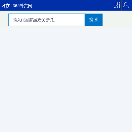
365外贸网
搜 索