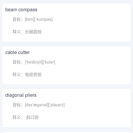
beam compass
音标：[bim][ˈkʌmpəs]
释义：长脚圆规
cable cutter
音标：['keɪb(ə)l]['kʌtər]
释义：电缆剪钳
diagonal pliers
音标：[daɪ'æɡənəl]['plaɪərz]
释义： 斜口钳