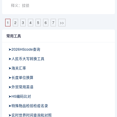
释义：挂锁
1
2
3
4
5
6
7
>>
常用工具
➤2026HScode查询
➤人民币大写转换工具
➤海关汇率
➤长度单位换算
➤外贸常用英语
➤HS编码比对
➤特殊物品检验检疫名录
➤实时世界时间查询和对照