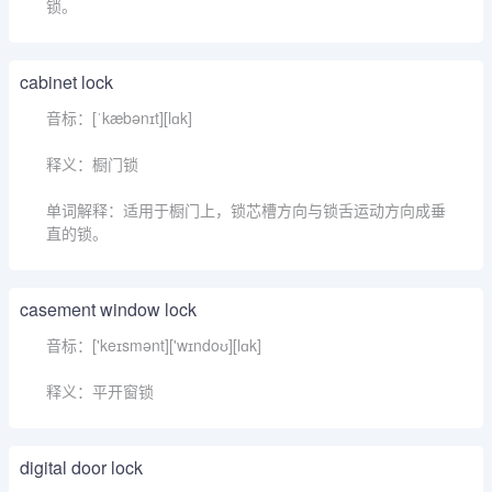
锁。
cabinet lock
音标：[ˈkæbənɪt][lɑk]
释义：橱门锁
单词解释：适用于橱门上，锁芯槽方向与锁舌运动方向成垂
直的锁。
casement window lock
音标：['keɪsmənt]['wɪndoʊ][lɑk]
释义：平开窗锁
digital door lock