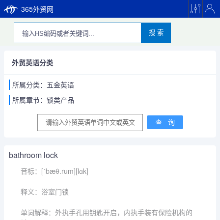
365外贸网
搜 索
外贸英语分类
所属分类：五金英语
所属章节：锁类产品
bathroom lock
音标：[ˈbæθ.rum][lɑk]
释义：浴室门锁
单词解释：外执手孔用钥匙开启，内执手装有保险机构的