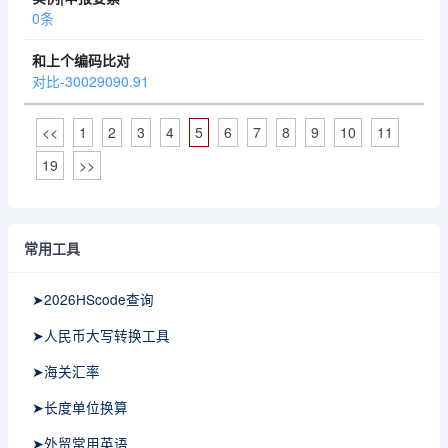
0条
对比-30029090.91
<<
1
2
3
4
5
6
7
8
9
10
11
19
>>
常用工具
➤2026HScode查询
➤人民币大写转换工具
➤海关汇率
➤长度单位换算
➤外贸常用英语