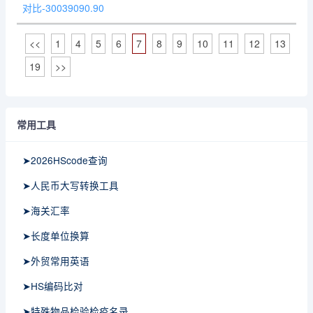
对比-30039090.90
<<
1
4
5
6
7
8
9
10
11
12
13
19
>>
常用工具
➤2026HScode查询
➤人民币大写转换工具
➤海关汇率
➤长度单位换算
➤外贸常用英语
➤HS编码比对
➤特殊物品检验检疫名录