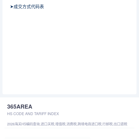
➤成交方式代码表
365AREA
HS CODE AND TARIFF INDEX
2026海关HS编码查询,进口关税,增值税,消费税,跨境电商进口税,行邮税,出口退税