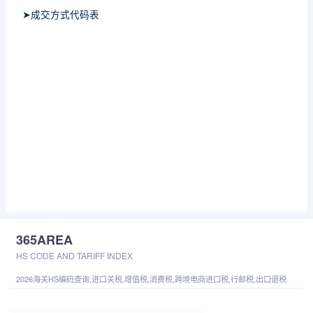
➤成交方式代码表
365AREA
HS CODE AND TARIFF INDEX
2026海关HS编码查询,进口关税,增值税,消费税,跨境电商进口税,行邮税,出口退税