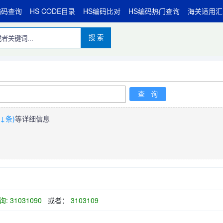
编码查询
HS CODE目录
HS编码比对
HS编码热门查询
海关适用汇
搜 索
↓条)
等详细信息
: 31031090
或者：
3103109