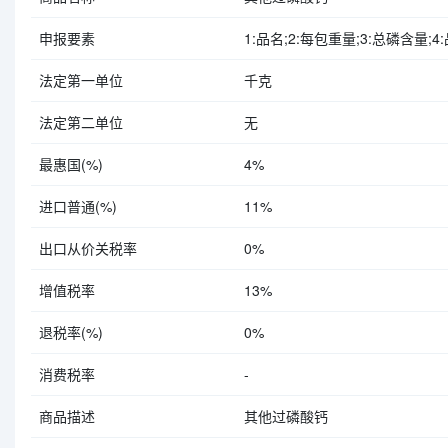
申报要素
1:品名;2:每包重量;3:总磷含量;4:
法定第一单位
千克
法定第二单位
无
最惠国(%)
4%
进口普通(%)
11%
出口从价关税率
0%
增值税率
13%
退税率(%)
0%
消费税率
-
商品描述
其他过磷酸钙