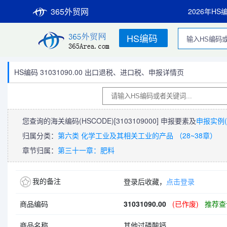
365外贸网
2026年HS
HS编码
HS编码 31031090.00 出口退税、进口税、申报详情页
您查询的海关编码(HSCODE)
[3103109000]
申报要素及
申报实例(
归属分类：
第六类 化学工业及其相关工业的产品 （28~38章）
章节归属：
第三十一章：肥料
我的备注
登录后收藏，
点击登录
商品编码
31031090.00
(已作废)
推荐查询
商品名称
其他过磷酸钙