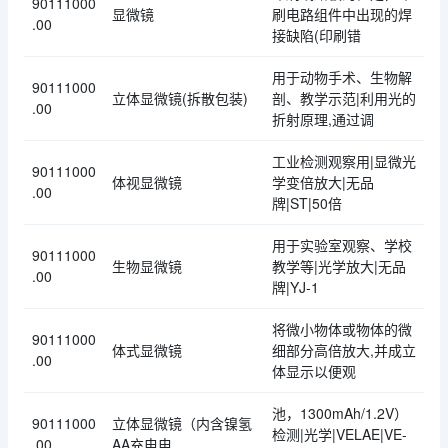
90111000
显微镜
刷电路组件中出现的焊
.00
接缺陷(印刷错
用于动物手术、生物解
90111000
立体显微镜(拆散包装)
剖、教学示范|利用光的
.00
折射原理,通过调
工业检测观察用|显微光
90111000
体视显微镜
学变倍放大|无品
.00
牌|ST|50倍
用于实验室观察、学校
90111000
生物显微镜
教学等|光学放大|无品
.00
牌|YJ-1
将微小物体或物体的微
90111000
体式显微镜
细部分高倍放大,并成立
.00
体显示以便观
池，1300mAh/1.2V）
90111000
立体显微镜（内含镍氢
检测|光学|VELAE|VE-
.00
AA充电电