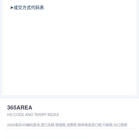
➤成交方式代码表
365AREA
HS CODE AND TARIFF INDEX
2026海关HS编码查询,进口关税,增值税,消费税,跨境电商进口税,行邮税,出口退税