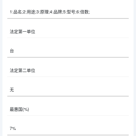
1:品名;2:用途;3:原理;4:品牌;5:型号;6:倍数;
法定第一单位
台
法定第二单位
无
最惠国(%)
7%