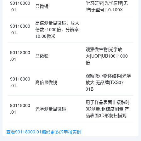
90118000
学习研究|光学原理|无
显微镜
.01
牌|无型号|10-100X
高倍测量显微镜，放大
90118000
倍数≥1000倍，分辨率
.01
≤0.08微米
观察微生物|光学放
90118000
显微镜
大|UOP|UB100i|1000
.01
倍
观察微小物体结构|光学
90118000
高倍显微镜
放大|无品牌|TXS07-
.01
01B
用于样品表面非接触时
90118000
光学测量显微镜
3D测量,粗糙度测量,产
.01
品表面3D形貌扫描观
查看90118000.01编码更多的申报实例