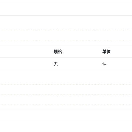
规格
单位
无
件