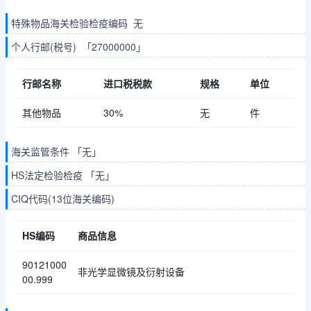
特殊物品海关检验检疫编码 无
个人行邮(税号) 「27000000」
行邮名称
进口税税款
规格
单位
其他物品
30%
无
件
海关监管条件 「无」
HS法定检验检疫 「无」
CIQ代码(13位海关编码)
HS编码
商品信息
90121000
非光学显微镜及衍射设备
00.999