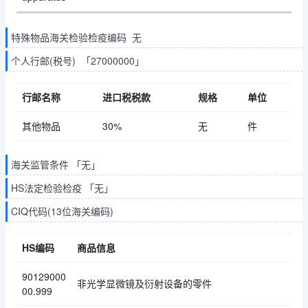
特殊物品海关检验检疫编码 无
个人行邮(税号) 「27000000」
行邮名称
进口税税款
规格
单位
其他物品
30%
无
件
海关监管条件 「无」
HS法定检验检疫 「无」
CIQ代码(13位海关编码)
HS编码
商品信息
90129000
非光学显微镜及衍射设备的零件
00.999