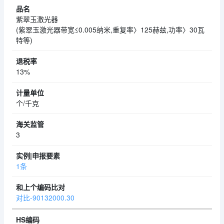
紫翠玉激光器
(紫翠玉激光器带宽≤0.005纳米,重复率〉125赫兹,功率〉30瓦
特等)
13%
个/千克
3
1条
对比-90132000.30