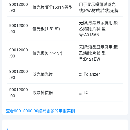
90012000
用于显示模组过滤光
偏光片/IPT1531N等型
.90
线;PVA材质;片状;无牌
无牌;液晶显示屏用;聚
90012000
偏光板(1.5"-8")
乙烯制;片状;型
.90
号:A015AN
无牌;液晶显示屏用;聚
90012000
偏光板(8.4"-19")
乙烯制;片状;型
.90
号:B121EW
90012000
滤光偏光片
;;;;Polarizer
.90
90012000
液晶补偿器
;;;;LC
.90
查看90012000.90编码更多的申报实例