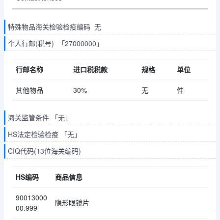
特殊物品海关检验检疫编码 无
个人行邮(税号) 「27000000」
行邮名称
进口税税款
规格
单位
其他物品
30%
无
件
海关监管条件 「无」
HS法定检验检疫 「无」
CIQ代码(13位海关编码)
HS编码
商品信息
90013000
隐形眼镜片
00.999