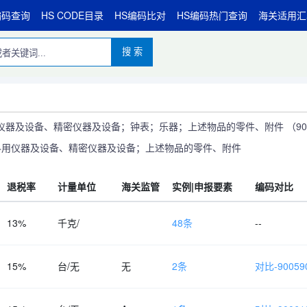
编码查询
HS CODE目录
HS编码比对
HS编码热门查询
海关适用汇
搜 索
器及设备、精密仪器及设备；钟表；乐器；上述物品的零件、附件 （90~
外科用仪器及设备、精密仪器及设备；上述物品的零件、附件
退税率
计量单位
海关监管
实例|申报要素
编码对比
13%
千克/
48条
--
15%
台/无
无
2条
对比-900590